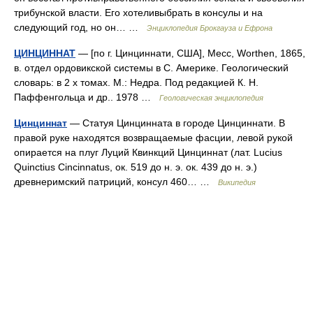
трибунской власти. Его хотеливыбрать в консулы и на
следующий год, но он… …
Энциклопедия Брокгауза и Ефрона
ЦИНЦИННАТ
— [по г. Цинциннати, США], Месс, Worthen, 1865,
в. отдел ордовикской системы в С. Америке. Геологический
словарь: в 2 х томах. М.: Недра. Под редакцией К. Н.
Паффенгольца и др.. 1978 …
Геологическая энциклопедия
Цинциннат
— Статуя Цинцинната в городе Цинциннати. В
правой руке находятся возвращаемые фасции, левой рукой
опирается на плуг Луций Квинкций Цинциннат (лат. Lucius
Quinctius Cincinnatus, ок. 519 до н. э. ок. 439 до н. э.)
древнеримский патриций, консул 460… …
Википедия