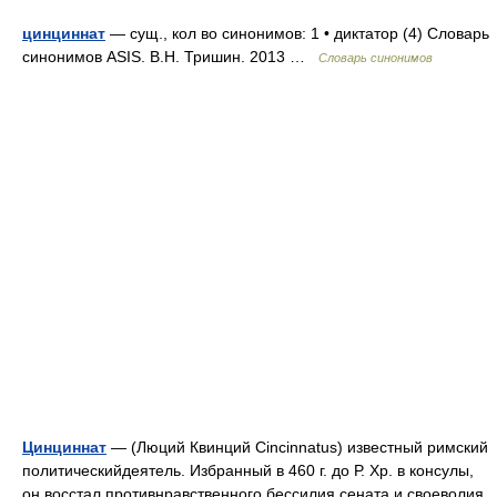
цинциннат
— сущ., кол во синонимов: 1 • диктатор (4) Словарь
синонимов ASIS. В.Н. Тришин. 2013 …
Словарь синонимов
Цинциннат
— (Люций Квинций Cincinnatus) известный римский
политическийдеятель. Избранный в 460 г. до Р. Хр. в консулы,
он восстал противнравственного бессилия сената и своеволия