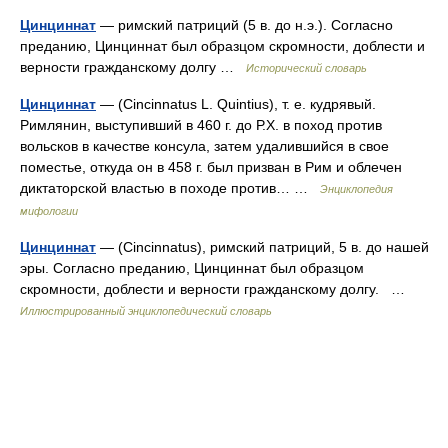
Цинциннат
— римский патриций (5 в. до н.э.). Согласно
преданию, Цинциннат был образцом скромности, доблести и
верности гражданскому долгу …
Исторический словарь
Цинциннат
— (Cincinnatus L. Quintius), т. е. кудрявый.
Римлянин, выступивший в 460 г. до Р.Х. в поход против
вольсков в качестве консула, затем удалившийся в свое
поместье, откуда он в 458 г. был призван в Рим и облечен
диктаторской властью в походе против… …
Энциклопедия
мифологии
Цинциннат
— (Cincinnatus), римский патриций, 5 в. до нашей
эры. Согласно преданию, Цинциннат был образцом
скромности, доблести и верности гражданскому долгу. …
Иллюстрированный энциклопедический словарь